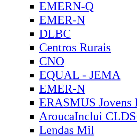
EMERN-Q
EMER-N
DLBC
Centros Rurais
CNO
EQUAL - JEMA
EMER-N
ERASMUS Jovens E
AroucaInclui CLD
Lendas Mil