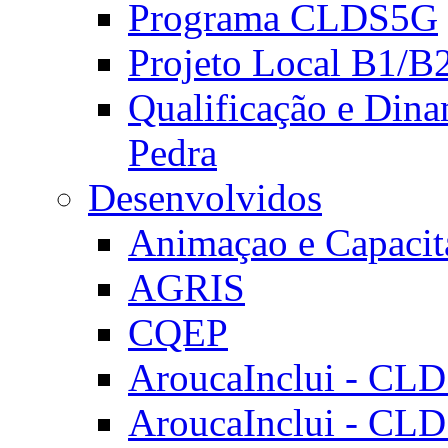
Programa CLDS5G
Projeto Local B1/B
Qualificação e Dina
Pedra
Desenvolvidos
Animaçao e Capacit
AGRIS
CQEP
AroucaInclui - CL
AroucaInclui - CL