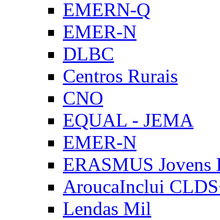
EMERN-Q
EMER-N
DLBC
Centros Rurais
CNO
EQUAL - JEMA
EMER-N
ERASMUS Jovens E
AroucaInclui CLD
Lendas Mil