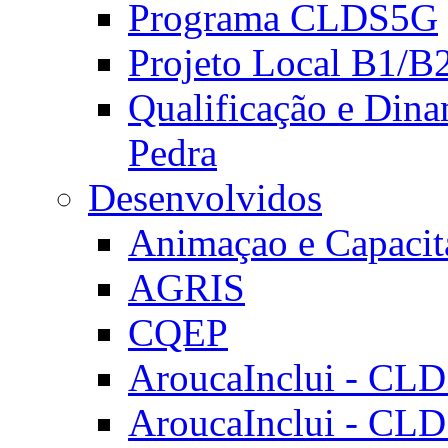
Programa CLDS5G
Projeto Local B1/B
Qualificação e Dina
Pedra
Desenvolvidos
Animaçao e Capacit
AGRIS
CQEP
AroucaInclui - CL
AroucaInclui - CL