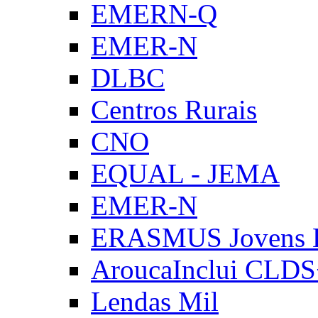
EMERN-Q
EMER-N
DLBC
Centros Rurais
CNO
EQUAL - JEMA
EMER-N
ERASMUS Jovens E
AroucaInclui CLD
Lendas Mil