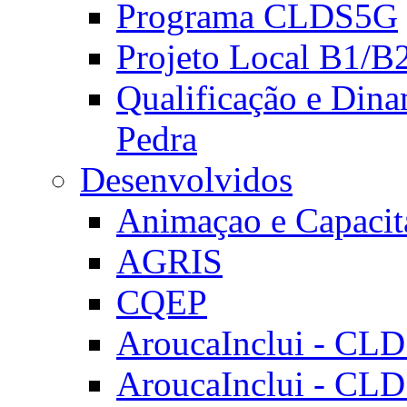
Programa CLDS5G
Projeto Local B1/B
Qualificação e Dina
Pedra
Desenvolvidos
Animaçao e Capacit
AGRIS
CQEP
AroucaInclui - CL
AroucaInclui - CL