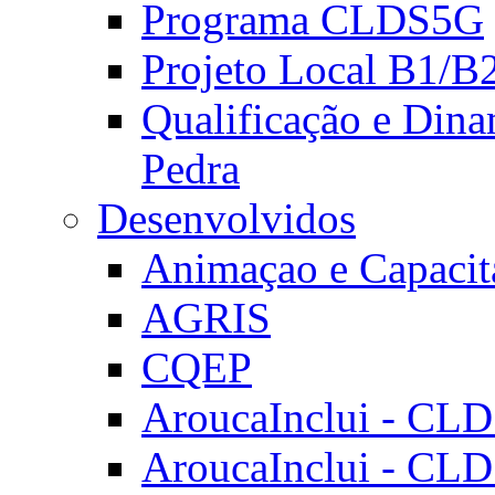
Programa CLDS5G
Projeto Local B1/B
Qualificação e Dina
Pedra
Desenvolvidos
Animaçao e Capacit
AGRIS
CQEP
AroucaInclui - CL
AroucaInclui - CL