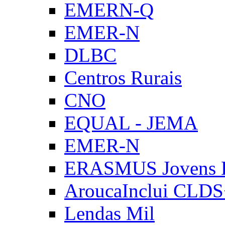
EMERN-Q
EMER-N
DLBC
Centros Rurais
CNO
EQUAL - JEMA
EMER-N
ERASMUS Jovens E
AroucaInclui CLD
Lendas Mil