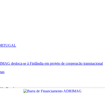
PORTUGAL
oca-se à Finlândia em projeto de cooperação transnacional
mas
e São Tomé
RT VILLAGES
as Mágicas