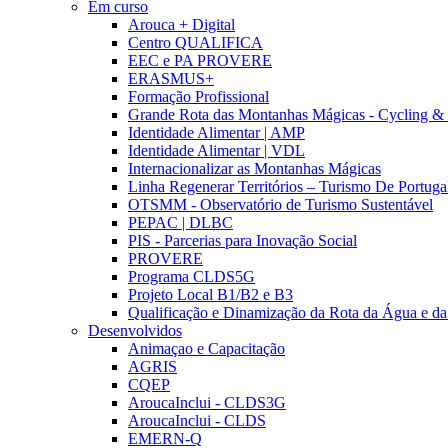
Em curso
Arouca + Digital
Centro QUALIFICA
EEC e PA PROVERE
ERASMUS+
Formação Profissional
Grande Rota das Montanhas Mágicas - Cycling &
Identidade Alimentar | AMP
Identidade Alimentar | VDL
Internacionalizar as Montanhas Mágicas
Linha Regenerar Territórios – Turismo De Portuga
OTSMM - Observatório de Turismo Sustentável
PEPAC | DLBC
PIS - Parcerias para Inovação Social
PROVERE
Programa CLDS5G
Projeto Local B1/B2 e B3
Qualificação e Dinamização da Rota da Água e da
Desenvolvidos
Animaçao e Capacitação
AGRIS
CQEP
AroucaInclui - CLDS3G
AroucaInclui - CLDS
EMERN-Q