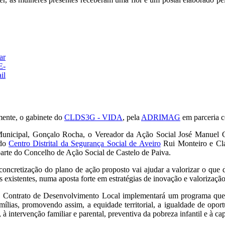
lmente, o gabinete do
CLDS3G - VIDA
, pela
ADRIMAG
em parceria 
 Municipal, Gonçalo Rocha, o Vereador da Ação Social José Manuel 
 do
Centro Distrital da Segurança Social de Aveiro
Rui Monteiro e Clá
arte do Concelho de Ação Social de Castelo de Paiva.
 concretização do plano de ação proposto vai ajudar a valorizar o que
existentes, numa aposta forte em estratégias de inovação e valorização do
, o Contrato de Desenvolvimento Local implementará um programa qu
mílias, promovendo assim, a equidade territorial, a igualdade de opor
à intervenção familiar e parental, preventiva da pobreza infantil e à ca