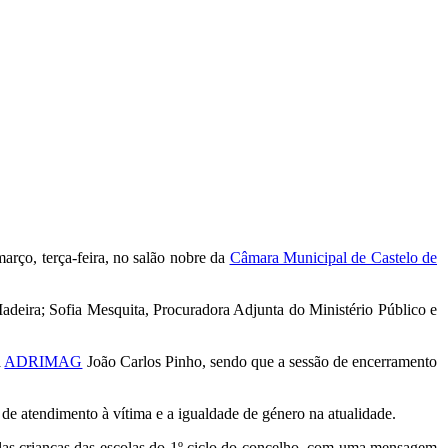
rço, terça-feira, no salão nobre da
Câmara Municipal de Castelo de
deira; Sofia Mesquita, Procuradora Adjunta do Ministério Público e
a
ADRIMAG
João Carlos Pinho, sendo que a sessão de encerramento
o de atendimento à vítima e a igualdade de género na atualidade.
elas crianças das escolas do 1º ciclo do concelho, com uma mensagem