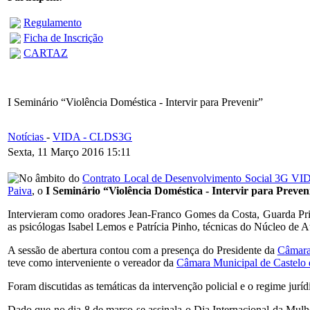
Regulamento
Ficha de Inscrição
CARTAZ
I Seminário “Violência Doméstica - Intervir para Prevenir”
Notícias
-
VIDA - CLDS3G
Sexta, 11 Março 2016 15:11
No âmbito do
Contrato Local de Desenvolvimento Social 3G VI
Paiva
, o
I Seminário “Violência Doméstica - Intervir para Preven
Intervieram como oradores Jean-Franco Gomes da Costa, Guarda Prin
as psicólogas Isabel Lemos e Patrícia Pinho, técnicas do Núcleo de 
A sessão de abertura contou com a presença do Presidente da
Câmara
teve como interveniente o vereador da
Câmara Municipal de Castelo 
Foram discutidas as temáticas da intervenção policial e o regime jurí
Dado que no dia 8 de março se assinala o Dia Internacional da Mulh