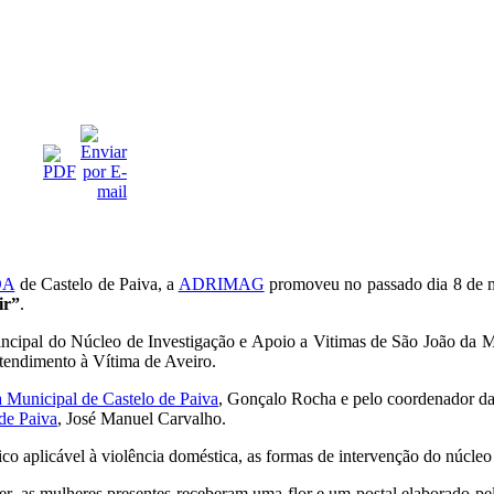
DA
de Castelo de Paiva, a
ADRIMAG
promoveu no passado dia 8 de ma
ir”
.
cipal do Núcleo de Investigação e Apoio a Vitimas de São João da Ma
Atendimento à Vítima de Aveiro.
 Municipal de Castelo de Paiva
, Gonçalo Rocha e pelo coordenador d
de Paiva
, José Manuel Carvalho.
dico aplicável à violência doméstica, as formas de intervenção do núcle
er, as mulheres presentes receberam uma flor e um postal elaborado p