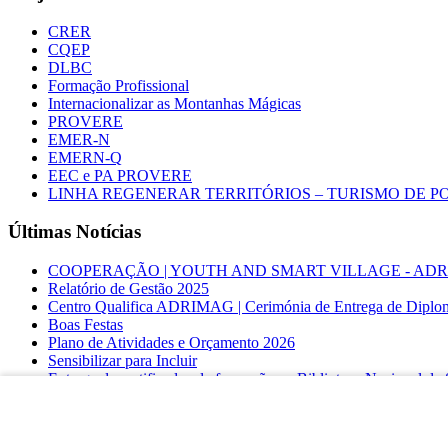
CRER
CQEP
DLBC
Formação Profissional
Internacionalizar as Montanhas Mágicas
PROVERE
EMER-N
EMERN-Q
EEC e PA PROVERE
LINHA REGENERAR TERRITÓRIOS – TURISMO DE 
Últimas Notícias
COOPERAÇÃO | YOUTH AND SMART VILLAGE - ADRIMAG desl
Relatório de Gestão 2025
Centro Qualifica ADRIMAG | Cerimónia de Entrega de Diplo
Boas Festas
Plano de Atividades e Orçamento 2026
Sensibilizar para Incluir
Entrega de certificados de formação na Biblioteca Nacional d
COOPERAÇÃO INTERNACIONAL | YOUTH AND SMA
Linha Regenerar Territórios – Turismo de Portugal
Secretária de Estado da Ação Social e Inclusão visita Montanh