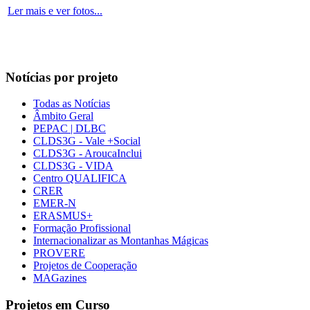
Ler mais e ver fotos...
Notícias por projeto
Todas as Notícias
Âmbito Geral
PEPAC | DLBC
CLDS3G - Vale +Social
CLDS3G - AroucaInclui
CLDS3G - VIDA
Centro QUALIFICA
CRER
EMER-N
ERASMUS+
Formação Profissional
Internacionalizar as Montanhas Mágicas
PROVERE
Projetos de Cooperação
MAGazines
Projetos em Curso