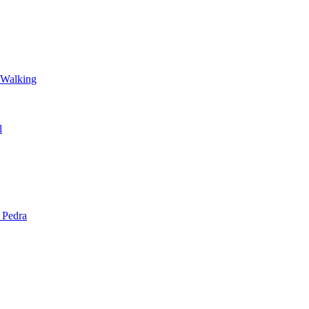
 Walking
l
 Pedra