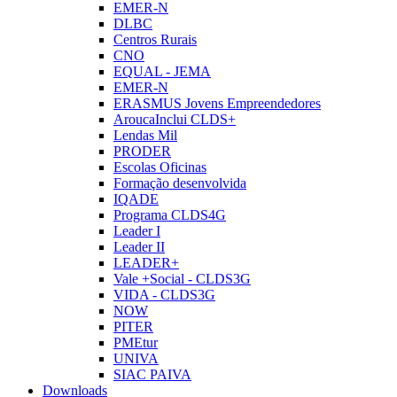
EMER-N
DLBC
Centros Rurais
CNO
EQUAL - JEMA
EMER-N
ERASMUS Jovens Empreendedores
AroucaInclui CLDS+
Lendas Mil
PRODER
Escolas Oficinas
Formação desenvolvida
IQADE
Programa CLDS4G
Leader I
Leader II
LEADER+
Vale +Social - CLDS3G
VIDA - CLDS3G
NOW
PITER
PMEtur
UNIVA
SIAC PAIVA
Downloads