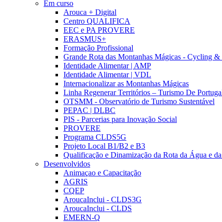
Em curso
Arouca + Digital
Centro QUALIFICA
EEC e PA PROVERE
ERASMUS+
Formação Profissional
Grande Rota das Montanhas Mágicas - Cycling &
Identidade Alimentar | AMP
Identidade Alimentar | VDL
Internacionalizar as Montanhas Mágicas
Linha Regenerar Territórios – Turismo De Portuga
OTSMM - Observatório de Turismo Sustentável
PEPAC | DLBC
PIS - Parcerias para Inovação Social
PROVERE
Programa CLDS5G
Projeto Local B1/B2 e B3
Qualificação e Dinamização da Rota da Água e da
Desenvolvidos
Animaçao e Capacitação
AGRIS
CQEP
AroucaInclui - CLDS3G
AroucaInclui - CLDS
EMERN-Q