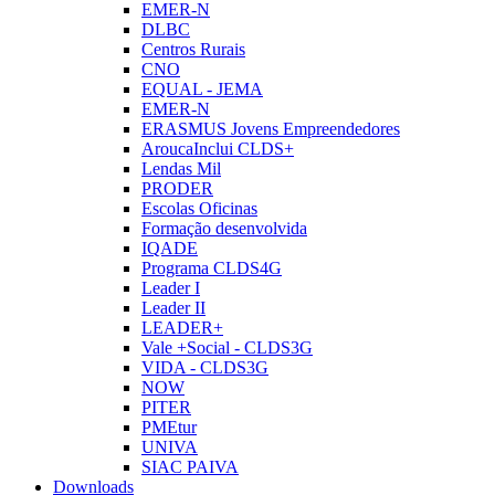
EMER-N
DLBC
Centros Rurais
CNO
EQUAL - JEMA
EMER-N
ERASMUS Jovens Empreendedores
AroucaInclui CLDS+
Lendas Mil
PRODER
Escolas Oficinas
Formação desenvolvida
IQADE
Programa CLDS4G
Leader I
Leader II
LEADER+
Vale +Social - CLDS3G
VIDA - CLDS3G
NOW
PITER
PMEtur
UNIVA
SIAC PAIVA
Downloads