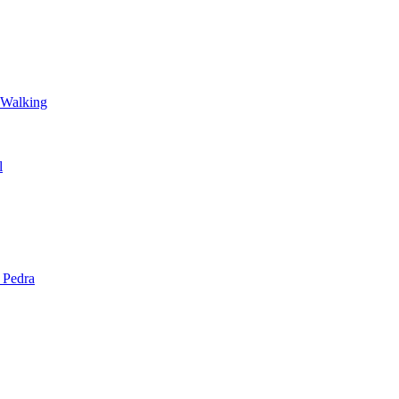
 Walking
l
 Pedra