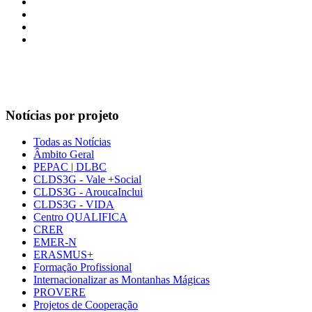
Notícias por projeto
Todas as Notícias
Âmbito Geral
PEPAC | DLBC
CLDS3G - Vale +Social
CLDS3G - AroucaInclui
CLDS3G - VIDA
Centro QUALIFICA
CRER
EMER-N
ERASMUS+
Formação Profissional
Internacionalizar as Montanhas Mágicas
PROVERE
Projetos de Cooperação