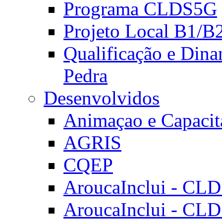
Programa CLDS5G
Projeto Local B1/B
Qualificação e Dina
Pedra
Desenvolvidos
Animaçao e Capacit
AGRIS
CQEP
AroucaInclui - CL
AroucaInclui - CL