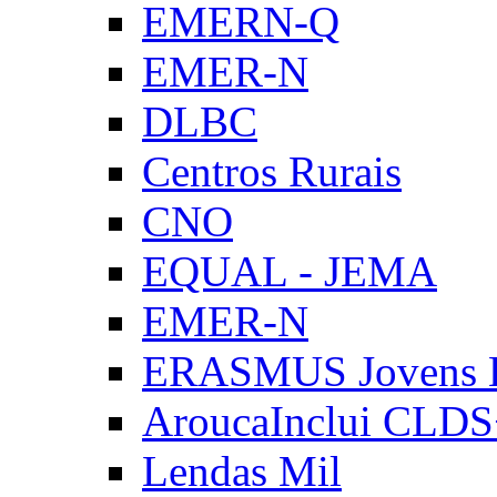
EMERN-Q
EMER-N
DLBC
Centros Rurais
CNO
EQUAL - JEMA
EMER-N
ERASMUS Jovens E
AroucaInclui CLD
Lendas Mil