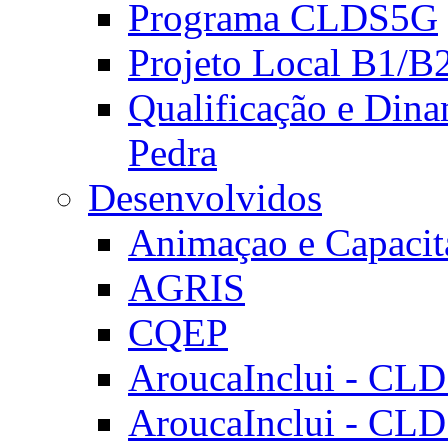
Programa CLDS5G
Projeto Local B1/B
Qualificação e Dina
Pedra
Desenvolvidos
Animaçao e Capacit
AGRIS
CQEP
AroucaInclui - CL
AroucaInclui - CL