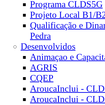
Programa CLDS5G
Projeto Local B1/B
Qualificação e Dina
Pedra
Desenvolvidos
Animaçao e Capacit
AGRIS
CQEP
AroucaInclui - CL
AroucaInclui - CL