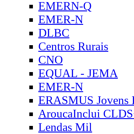
EMERN-Q
EMER-N
DLBC
Centros Rurais
CNO
EQUAL - JEMA
EMER-N
ERASMUS Jovens E
AroucaInclui CLD
Lendas Mil