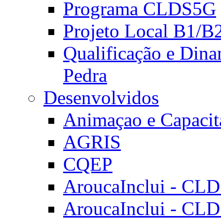
Programa CLDS5G
Projeto Local B1/B
Qualificação e Dina
Pedra
Desenvolvidos
Animaçao e Capacit
AGRIS
CQEP
AroucaInclui - CL
AroucaInclui - CL