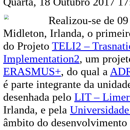
Quarta, 18 Outubro 2017 17
Realizou-se de 09
Midleton, Irlanda, o primei
do Projeto
TELI2 – Trasnati
Implementation2
, um proje
ERASMUS+
, do qual a
AD
é parte integrante da unidade
desenhada pelo
LIT – Limeri
Irlanda, e pela
Universidade
âmbito do desenvolvimento 