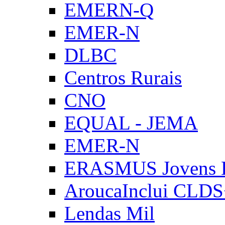
EMERN-Q
EMER-N
DLBC
Centros Rurais
CNO
EQUAL - JEMA
EMER-N
ERASMUS Jovens E
AroucaInclui CLD
Lendas Mil