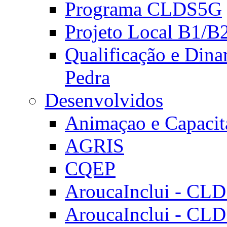
Programa CLDS5G
Projeto Local B1/B
Qualificação e Dina
Pedra
Desenvolvidos
Animaçao e Capacit
AGRIS
CQEP
AroucaInclui - CL
AroucaInclui - CL