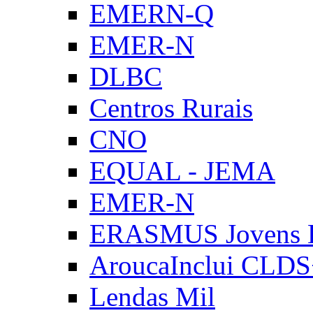
EMERN-Q
EMER-N
DLBC
Centros Rurais
CNO
EQUAL - JEMA
EMER-N
ERASMUS Jovens E
AroucaInclui CLD
Lendas Mil