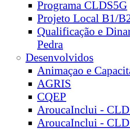
Programa CLDS5G
Projeto Local B1/B
Qualificação e Dina
Pedra
Desenvolvidos
Animaçao e Capacit
AGRIS
CQEP
AroucaInclui - CL
AroucaInclui - CL