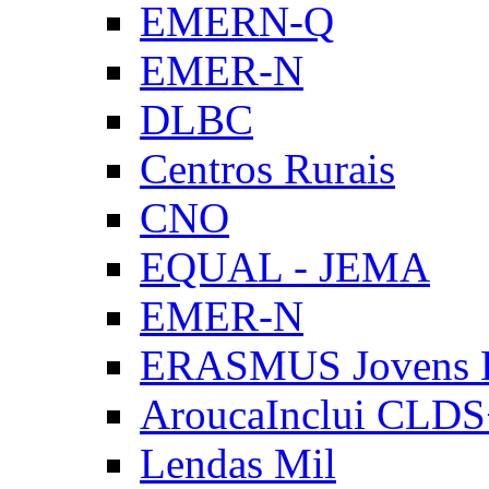
EMERN-Q
EMER-N
DLBC
Centros Rurais
CNO
EQUAL - JEMA
EMER-N
ERASMUS Jovens E
AroucaInclui CLD
Lendas Mil