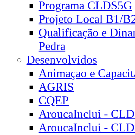
Programa CLDS5G
Projeto Local B1/B
Qualificação e Dina
Pedra
Desenvolvidos
Animaçao e Capacit
AGRIS
CQEP
AroucaInclui - CL
AroucaInclui - CL