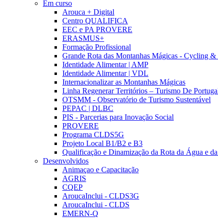
Em curso
Arouca + Digital
Centro QUALIFICA
EEC e PA PROVERE
ERASMUS+
Formação Profissional
Grande Rota das Montanhas Mágicas - Cycling &
Identidade Alimentar | AMP
Identidade Alimentar | VDL
Internacionalizar as Montanhas Mágicas
Linha Regenerar Territórios – Turismo De Portuga
OTSMM - Observatório de Turismo Sustentável
PEPAC | DLBC
PIS - Parcerias para Inovação Social
PROVERE
Programa CLDS5G
Projeto Local B1/B2 e B3
Qualificação e Dinamização da Rota da Água e da
Desenvolvidos
Animaçao e Capacitação
AGRIS
CQEP
AroucaInclui - CLDS3G
AroucaInclui - CLDS
EMERN-Q