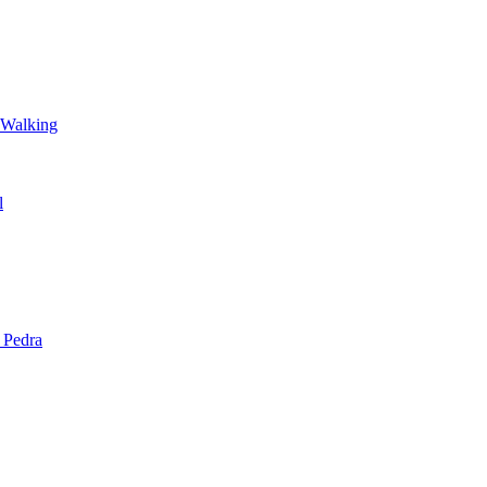
 Walking
l
 Pedra