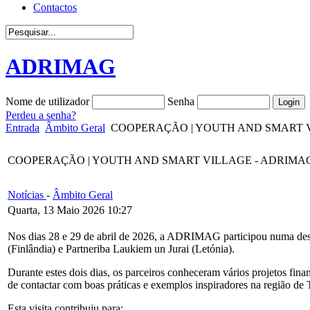
Contactos
ADRIMAG
Nome de utilizador
Senha
Perdeu a senha?
Entrada
Âmbito Geral
COOPERAÇÃO | YOUTH AND SMART VILLAGE 
COOPERAÇÃO | YOUTH AND SMART VILLAGE - ADRIMAG desloca-s
Notícias
-
Âmbito Geral
Quarta, 13 Maio 2026 10:27
Nos dias 28 e 29 de abril de 2026, a ADRIMAG participou numa desl
(Finlândia) e Partneriba Laukiem un Jurai (Letónia).
Durante estes dois dias, os parceiros conheceram vários projetos
fina
de contactar com boas práticas e exemplos inspiradores na região d
Esta visita contribuiu para: