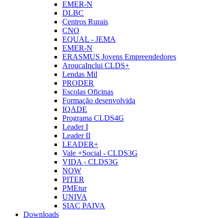
EMER-N
DLBC
Centros Rurais
CNO
EQUAL - JEMA
EMER-N
ERASMUS Jovens Empreendedores
AroucaInclui CLDS+
Lendas Mil
PRODER
Escolas Oficinas
Formação desenvolvida
IQADE
Programa CLDS4G
Leader I
Leader II
LEADER+
Vale +Social - CLDS3G
VIDA - CLDS3G
NOW
PITER
PMEtur
UNIVA
SIAC PAIVA
Downloads