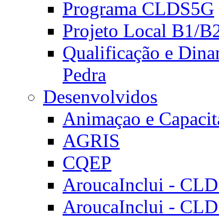
Programa CLDS5G
Projeto Local B1/B
Qualificação e Dina
Pedra
Desenvolvidos
Animaçao e Capacit
AGRIS
CQEP
AroucaInclui - CL
AroucaInclui - CL