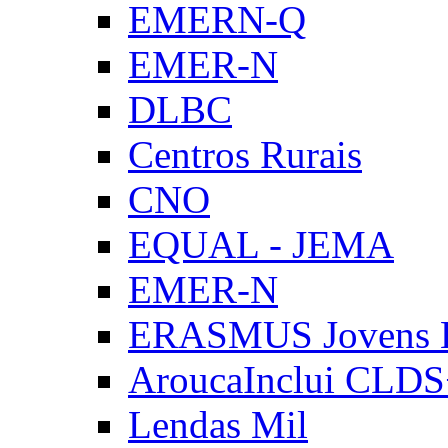
EMERN-Q
EMER-N
DLBC
Centros Rurais
CNO
EQUAL - JEMA
EMER-N
ERASMUS Jovens E
AroucaInclui CLD
Lendas Mil