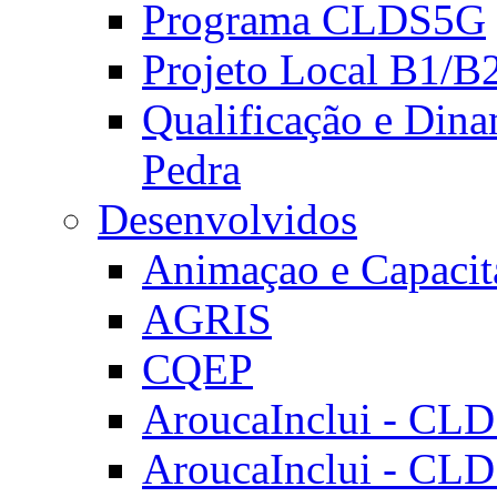
Programa CLDS5G
Projeto Local B1/B
Qualificação e Dina
Pedra
Desenvolvidos
Animaçao e Capacit
AGRIS
CQEP
AroucaInclui - CL
AroucaInclui - CL