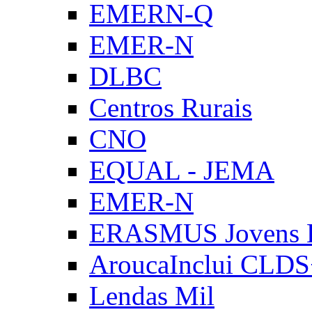
EMERN-Q
EMER-N
DLBC
Centros Rurais
CNO
EQUAL - JEMA
EMER-N
ERASMUS Jovens E
AroucaInclui CLD
Lendas Mil