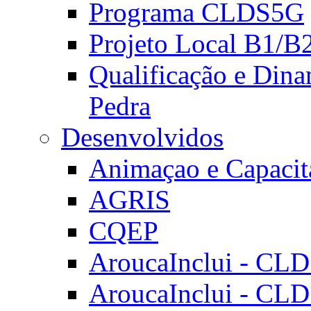
Programa CLDS5G
Projeto Local B1/B
Qualificação e Dina
Pedra
Desenvolvidos
Animaçao e Capacit
AGRIS
CQEP
AroucaInclui - CL
AroucaInclui - CL