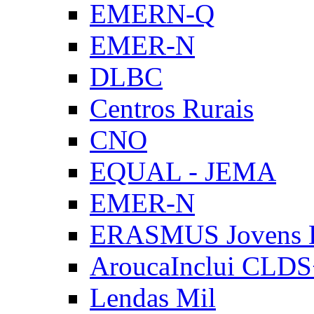
EMERN-Q
EMER-N
DLBC
Centros Rurais
CNO
EQUAL - JEMA
EMER-N
ERASMUS Jovens E
AroucaInclui CLD
Lendas Mil