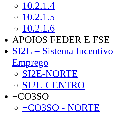
10.2.1.4
10.2.1.5
10.2.1.6
APOIOS FEDER E FSE
SI2E – Sistema Incentiv
Emprego
SI2E-NORTE
SI2E-CENTRO
+CO3SO
+CO3SO - NORTE