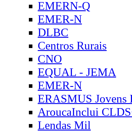
EMERN-Q
EMER-N
DLBC
Centros Rurais
CNO
EQUAL - JEMA
EMER-N
ERASMUS Jovens E
AroucaInclui CLD
Lendas Mil