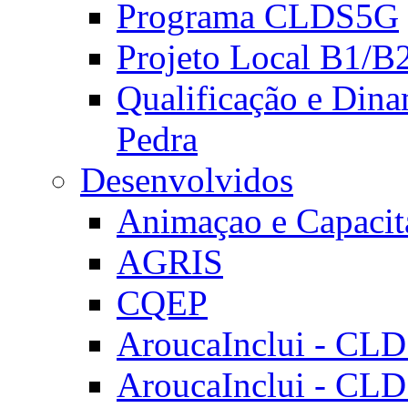
Programa CLDS5G
Projeto Local B1/B
Qualificação e Dina
Pedra
Desenvolvidos
Animaçao e Capacit
AGRIS
CQEP
AroucaInclui - CL
AroucaInclui - CL