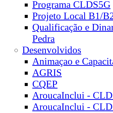
Programa CLDS5G
Projeto Local B1/B
Qualificação e Dina
Pedra
Desenvolvidos
Animaçao e Capacit
AGRIS
CQEP
AroucaInclui - CL
AroucaInclui - CL