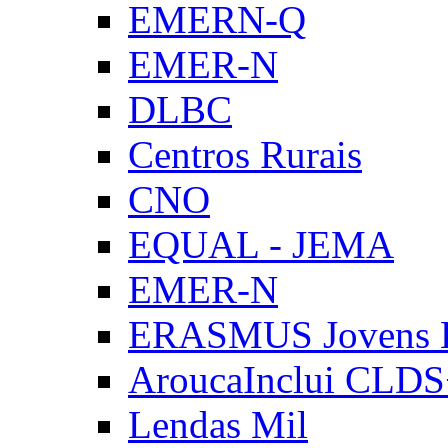
EMERN-Q
EMER-N
DLBC
Centros Rurais
CNO
EQUAL - JEMA
EMER-N
ERASMUS Jovens E
AroucaInclui CLD
Lendas Mil