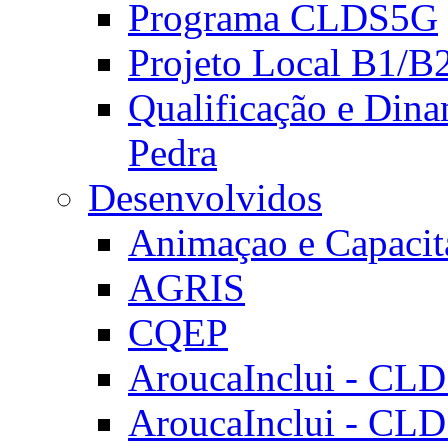
Programa CLDS5G
Projeto Local B1/B
Qualificação e Dina
Pedra
Desenvolvidos
Animaçao e Capacit
AGRIS
CQEP
AroucaInclui - CL
AroucaInclui - CL