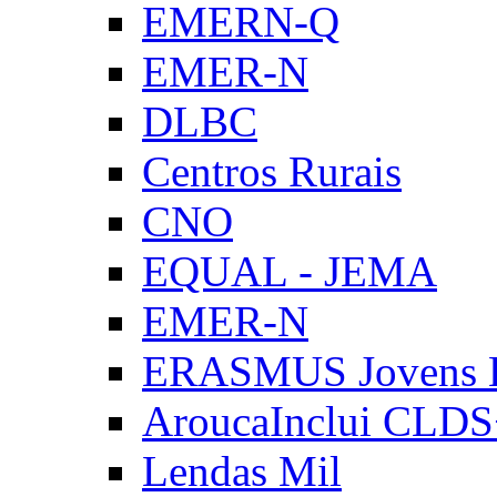
EMERN-Q
EMER-N
DLBC
Centros Rurais
CNO
EQUAL - JEMA
EMER-N
ERASMUS Jovens E
AroucaInclui CLD
Lendas Mil