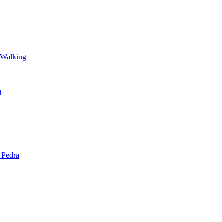
 Walking
l
 Pedra