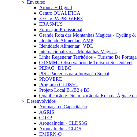
Em curso
Arouca + Digital
Centro QUALIFICA
EEC e PA PROVERE
ERASMUS+
Formação Profissional
Grande Rota das Montanhas Mágicas - Cycling &
Identidade Alimentar | AMP
Identidade Alimentar | VDL
Internacionalizar as Montanhas Mágicas
Linha Regenerar Territórios – Turismo De Portuga
OTSMM - Observatório de Turismo Sustentável
PEPAC | DLBC
PIS - Parcerias para Inovação Social
PROVERE
Programa CLDS5G
Projeto Local B1/B2 e B3
Qualificação e Dinamização da Rota da Água e da
Desenvolvidos
Animaçao e Capacitação
AGRIS
CQEP
AroucaInclui - CLDS3G
AroucaInclui - CLDS
EMERN-Q