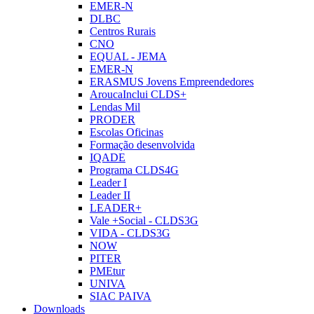
EMER-N
DLBC
Centros Rurais
CNO
EQUAL - JEMA
EMER-N
ERASMUS Jovens Empreendedores
AroucaInclui CLDS+
Lendas Mil
PRODER
Escolas Oficinas
Formação desenvolvida
IQADE
Programa CLDS4G
Leader I
Leader II
LEADER+
Vale +Social - CLDS3G
VIDA - CLDS3G
NOW
PITER
PMEtur
UNIVA
SIAC PAIVA
Downloads