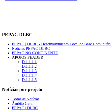
PEPAC DLBC
PEPAC | DLBC - Desenvolvimento Local de Base Comunitári
Notícias PEPAC DLBC
PEPAC NO CONTINENTE
APOIOS FEADER
D.1.1.1.1
D.1.1.1.2
D.1.1.1.3
D.1.1.1.4
D.1.1.1.5
Notícias por projeto
Todas as Notícias
Âmbito Geral
PEPAC | DLBC