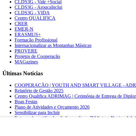
CLDS3G - Vale +Social
CLDS3G - AroucaInclui
CLDS3G - VIDA
Centro QUALIFICA
CRER
EMER-N
ERASMUS+
Formação Profissional
Internacionalizar as Montanhas Mágicas
PROVERE
Projetos de Cooperação
MAGazines
Últimas Notícias
COOPERAÇÃO | YOUTH AND SMART VILLAGE - ADRIMAG desl
Relatório de Gestão 2025
Centro Qualifica ADRIMAG | Cerimónia de Entrega de Diplo
Boas Festas
Plano de Atividades e Orçamento 2026
Sensibilizar para Incluir
Entrega de certificados de formação na Biblioteca Nacional d
COOPERAÇÃO INTERNACIONAL | YOUTH AND SMA
Linha Regenerar Territórios – Turismo de Portugal
Secretária de Estado da Ação Social e Inclusão visita Montanh