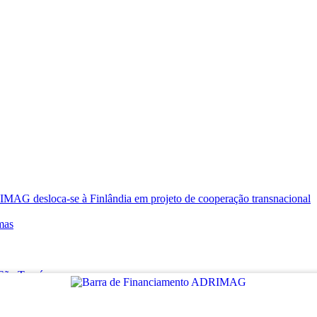
oca-se à Finlândia em projeto de cooperação transnacional
mas
e São Tomé
RT VILLAGES
as Mágicas