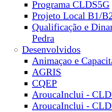
Programa CLDS5G
Projeto Local B1/B
Qualificação e Dina
Pedra
Desenvolvidos
Animaçao e Capacit
AGRIS
CQEP
AroucaInclui - CL
AroucaInclui - CL