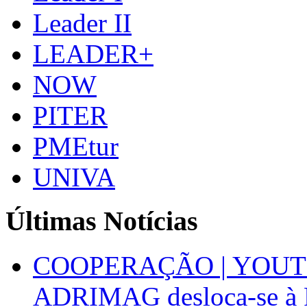
Leader II
LEADER+
NOW
PITER
PMEtur
UNIVA
Últimas Notícias
COOPERAÇÃO | YOUT
ADRIMAG desloca-se à F