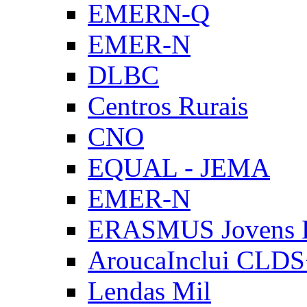
EMERN-Q
EMER-N
DLBC
Centros Rurais
CNO
EQUAL - JEMA
EMER-N
ERASMUS Jovens E
AroucaInclui CLD
Lendas Mil