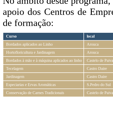
No âmbito desde programa
apoio dos Centros de Empre
de formação:
Curso
local
Bordados aplicados ao Linho
Arouca
Hortofloricultura e Jardinagem
Arouca
Bordados à mão e à máquina aplicados ao linho
Castelo de Paiv
Tecelagem
Castro Daire
Jardinagem
Castro Daire
Especiarias e Ervas Aromáticas
S.Pedro do Sul
Conservação de Carnes Tradicionais
Castelo de Paiv