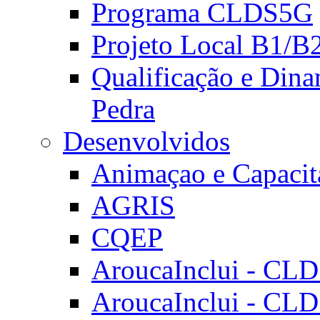
Programa CLDS5G
Projeto Local B1/B
Qualificação e Dina
Pedra
Desenvolvidos
Animaçao e Capacit
AGRIS
CQEP
AroucaInclui - CL
AroucaInclui - CL