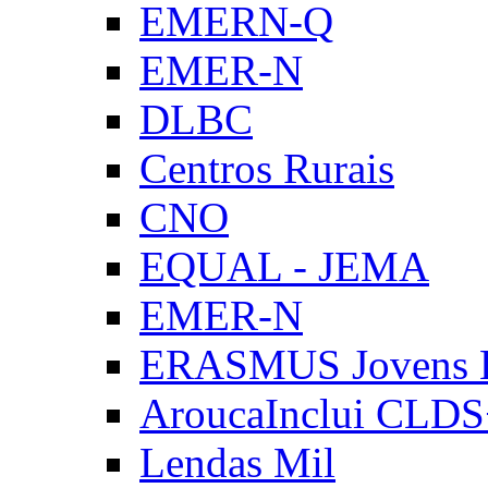
EMERN-Q
EMER-N
DLBC
Centros Rurais
CNO
EQUAL - JEMA
EMER-N
ERASMUS Jovens E
AroucaInclui CLD
Lendas Mil