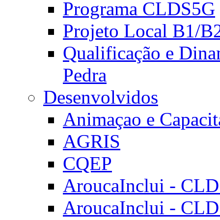
Programa CLDS5G
Projeto Local B1/B
Qualificação e Dina
Pedra
Desenvolvidos
Animaçao e Capacit
AGRIS
CQEP
AroucaInclui - CL
AroucaInclui - CL