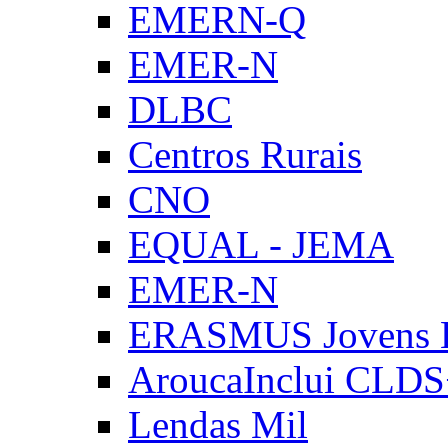
EMERN-Q
EMER-N
DLBC
Centros Rurais
CNO
EQUAL - JEMA
EMER-N
ERASMUS Jovens E
AroucaInclui CLD
Lendas Mil