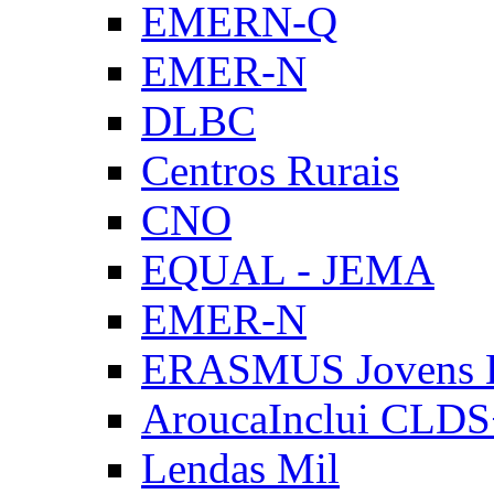
EMERN-Q
EMER-N
DLBC
Centros Rurais
CNO
EQUAL - JEMA
EMER-N
ERASMUS Jovens E
AroucaInclui CLD
Lendas Mil