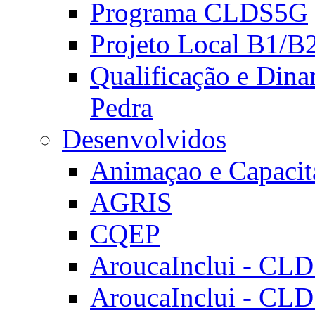
Programa CLDS5G
Projeto Local B1/B
Qualificação e Dina
Pedra
Desenvolvidos
Animaçao e Capacit
AGRIS
CQEP
AroucaInclui - CL
AroucaInclui - CL