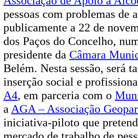
Associação de Apoio a Alco
pessoas com problemas de a
publicamente a 22 de novem
dos Paços do Concelho, num
presidente da
Câmara Munic
Belém. Nesta sessão, será t
inserção social e profission
A4
, em parceria com o
Muni
a
AGA – Associação Geopar
iniciativa-piloto que preten
mercado de trabalho de pes