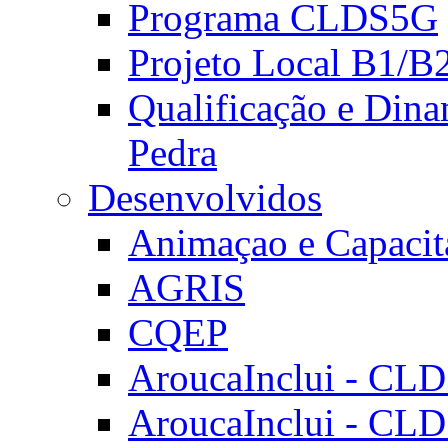
Programa CLDS5G
Projeto Local B1/B
Qualificação e Dina
Pedra
Desenvolvidos
Animaçao e Capacit
AGRIS
CQEP
AroucaInclui - CL
AroucaInclui - CL