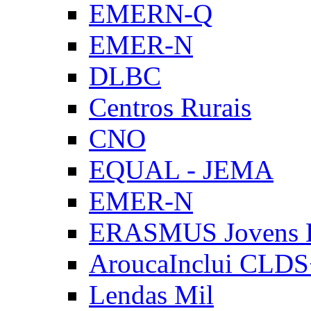
EMERN-Q
EMER-N
DLBC
Centros Rurais
CNO
EQUAL - JEMA
EMER-N
ERASMUS Jovens E
AroucaInclui CLD
Lendas Mil