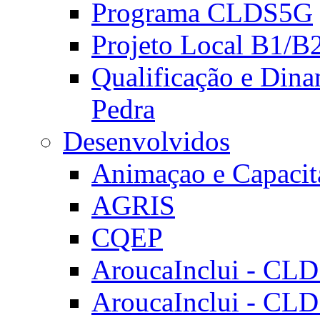
Programa CLDS5G
Projeto Local B1/B
Qualificação e Dina
Pedra
Desenvolvidos
Animaçao e Capacit
AGRIS
CQEP
AroucaInclui - CL
AroucaInclui - CL