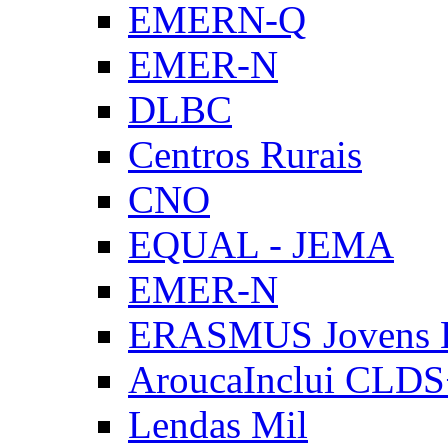
EMERN-Q
EMER-N
DLBC
Centros Rurais
CNO
EQUAL - JEMA
EMER-N
ERASMUS Jovens E
AroucaInclui CLD
Lendas Mil