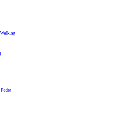
 Walking
l
 Pedra