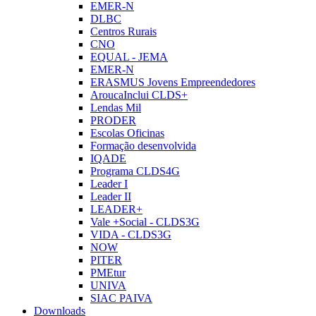
EMER-N
DLBC
Centros Rurais
CNO
EQUAL - JEMA
EMER-N
ERASMUS Jovens Empreendedores
AroucaInclui CLDS+
Lendas Mil
PRODER
Escolas Oficinas
Formação desenvolvida
IQADE
Programa CLDS4G
Leader I
Leader II
LEADER+
Vale +Social - CLDS3G
VIDA - CLDS3G
NOW
PITER
PMEtur
UNIVA
SIAC PAIVA
Downloads