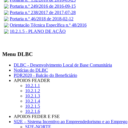
Portaria n.º 249/2016 de 2016-09-15
Portaria n.º 238/2017 de 2017-07-28
Portaria n.º 46/2018 de 2018-02-12
Orientação Técnica Específica n.º 48/2016
10.2.1.5 - PLANO DE AÇÃO
Menu DLBC
DLBC - Desenvolvimento Local de Base Comunitária
Notícias do DLBC
PDR2020 - Balcão do Beneficiário
APOIOS FEADER
10.2.1.1
10.2.1.2
10.2.1.3
10.2.1.4
10.2.1.5
10.2.1.6
APOIOS FEDER E FSE
SI2E – Sistema Incentivo ao Empreendedorismo e ao Emprego
SI2E-NORTE