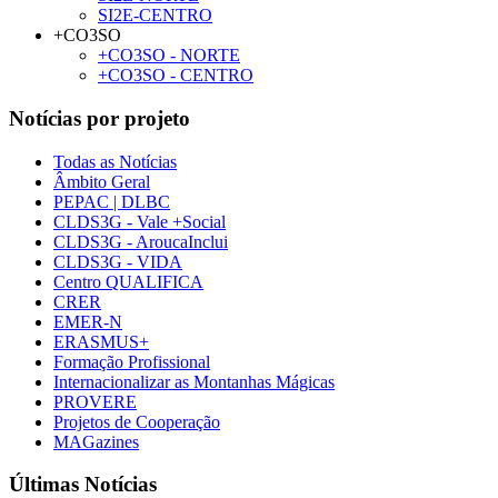
SI2E-CENTRO
+CO3SO
+CO3SO - NORTE
+CO3SO - CENTRO
Notícias por projeto
Todas as Notícias
Âmbito Geral
PEPAC | DLBC
CLDS3G - Vale +Social
CLDS3G - AroucaInclui
CLDS3G - VIDA
Centro QUALIFICA
CRER
EMER-N
ERASMUS+
Formação Profissional
Internacionalizar as Montanhas Mágicas
PROVERE
Projetos de Cooperação
MAGazines
Últimas Notícias