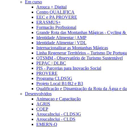
Em curso
Arouca + Digital
Centro QUALIFICA
EEC e PA PROVERE
ERASMUS+
Formação Profissional
Grande Rota das Montanhas Mágicas - Cycling &
Identidade Alimentar | AMP
Identidade Alimentar | VDL
Internacionalizar as Montanhas Mágicas
Linha Regenerar Territórios – Turismo De Portuga
OTSMM - Observatório de Turismo Sustentável
PEPAC | DLBC
PIS - Parcerias para Inovação Social
PROVERE
Programa CLDS5G
Projeto Local B1/B2 e B3
Qualificação e Dinamização da Rota da Água e da
Desenvolvidos
Animaçao e Capacitação
AGRIS
CQEP
AroucaInclui - CLDS3G
AroucaInclui - CLDS
EMERN-Q