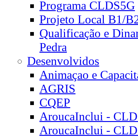
Programa CLDS5G
Projeto Local B1/B
Qualificação e Dina
Pedra
Desenvolvidos
Animaçao e Capacit
AGRIS
CQEP
AroucaInclui - CL
AroucaInclui - CL