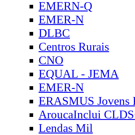
EMERN-Q
EMER-N
DLBC
Centros Rurais
CNO
EQUAL - JEMA
EMER-N
ERASMUS Jovens E
AroucaInclui CLD
Lendas Mil