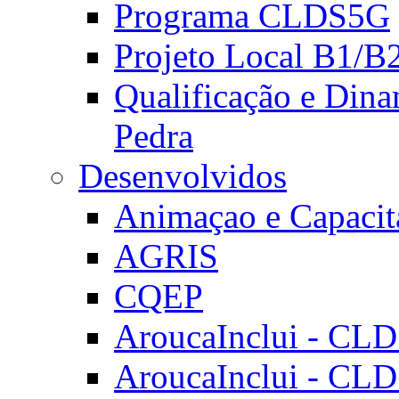
Programa CLDS5G
Projeto Local B1/B
Qualificação e Dina
Pedra
Desenvolvidos
Animaçao e Capacit
AGRIS
CQEP
AroucaInclui - CL
AroucaInclui - CL