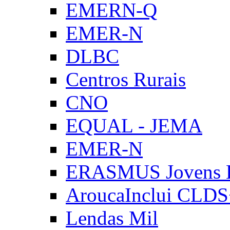
EMERN-Q
EMER-N
DLBC
Centros Rurais
CNO
EQUAL - JEMA
EMER-N
ERASMUS Jovens E
AroucaInclui CLD
Lendas Mil