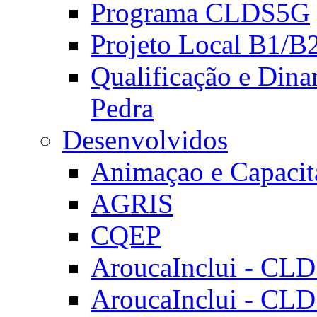
Programa CLDS5G
Projeto Local B1/B
Qualificação e Dina
Pedra
Desenvolvidos
Animaçao e Capacit
AGRIS
CQEP
AroucaInclui - CL
AroucaInclui - CL