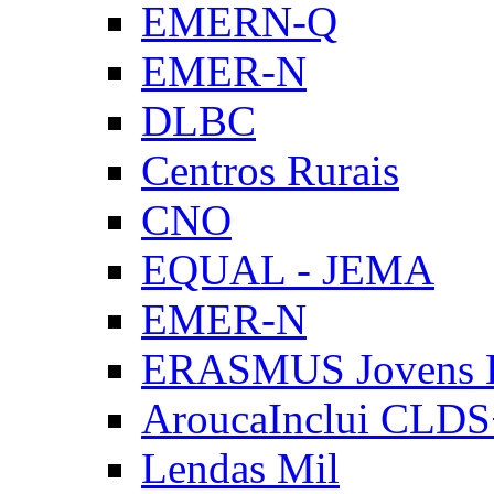
EMERN-Q
EMER-N
DLBC
Centros Rurais
CNO
EQUAL - JEMA
EMER-N
ERASMUS Jovens E
AroucaInclui CLD
Lendas Mil