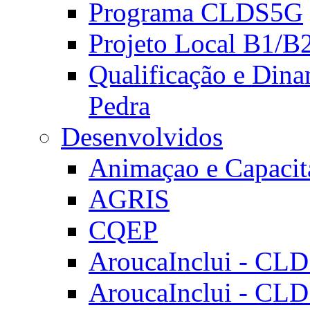
Programa CLDS5G
Projeto Local B1/B
Qualificação e Dina
Pedra
Desenvolvidos
Animaçao e Capacit
AGRIS
CQEP
AroucaInclui - CL
AroucaInclui - CL