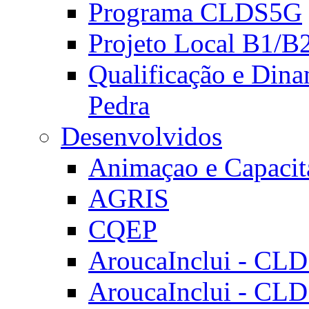
Programa CLDS5G
Projeto Local B1/B
Qualificação e Dina
Pedra
Desenvolvidos
Animaçao e Capacit
AGRIS
CQEP
AroucaInclui - CL
AroucaInclui - CL