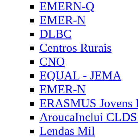
EMERN-Q
EMER-N
DLBC
Centros Rurais
CNO
EQUAL - JEMA
EMER-N
ERASMUS Jovens E
AroucaInclui CLD
Lendas Mil