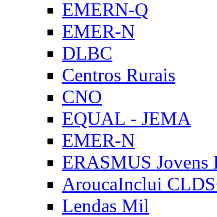
EMERN-Q
EMER-N
DLBC
Centros Rurais
CNO
EQUAL - JEMA
EMER-N
ERASMUS Jovens E
AroucaInclui CLD
Lendas Mil