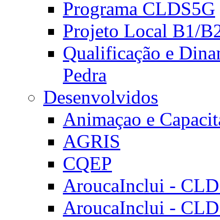
Programa CLDS5G
Projeto Local B1/B
Qualificação e Dina
Pedra
Desenvolvidos
Animaçao e Capacit
AGRIS
CQEP
AroucaInclui - CL
AroucaInclui - CL