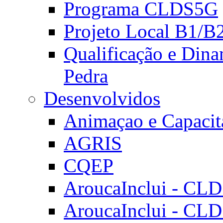
Programa CLDS5G
Projeto Local B1/B
Qualificação e Dina
Pedra
Desenvolvidos
Animaçao e Capacit
AGRIS
CQEP
AroucaInclui - CL
AroucaInclui - CL