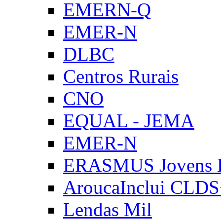
EMERN-Q
EMER-N
DLBC
Centros Rurais
CNO
EQUAL - JEMA
EMER-N
ERASMUS Jovens E
AroucaInclui CLD
Lendas Mil