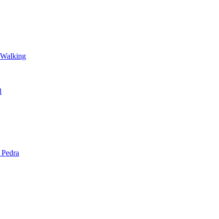
 Walking
l
 Pedra