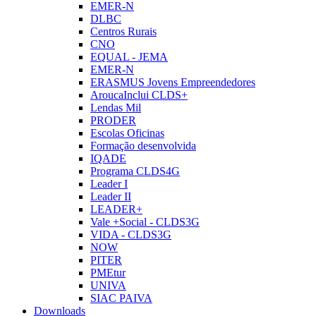
EMER-N
DLBC
Centros Rurais
CNO
EQUAL - JEMA
EMER-N
ERASMUS Jovens Empreendedores
AroucaInclui CLDS+
Lendas Mil
PRODER
Escolas Oficinas
Formação desenvolvida
IQADE
Programa CLDS4G
Leader I
Leader II
LEADER+
Vale +Social - CLDS3G
VIDA - CLDS3G
NOW
PITER
PMEtur
UNIVA
SIAC PAIVA
Downloads