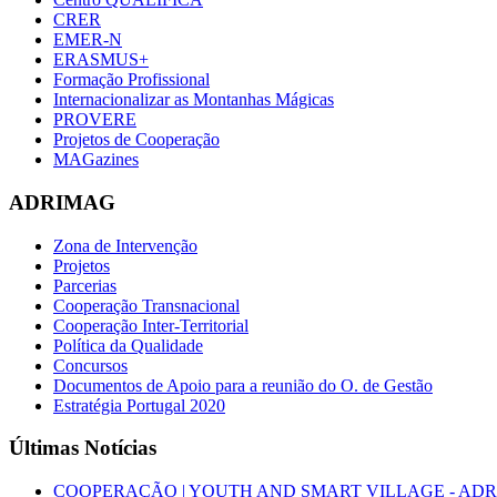
CRER
EMER-N
ERASMUS+
Formação Profissional
Internacionalizar as Montanhas Mágicas
PROVERE
Projetos de Cooperação
MAGazines
ADRIMAG
Zona de Intervenção
Projetos
Parcerias
Cooperação Transnacional
Cooperação Inter-Territorial
Política da Qualidade
Concursos
Documentos de Apoio para a reunião do O. de Gestão
Estratégia Portugal 2020
Últimas Notícias
COOPERAÇÃO | YOUTH AND SMART VILLAGE - ADRIMAG desl