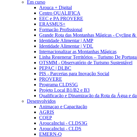
Em curso
Arouca + Digital
Centro QUALIFICA
EEC e PA PROVERE
ERASMUS+
Formação Profissional
Grande Rota das Montanhas Mágicas - Cycling &
Identidade Alimentar | AMP
Identidade Alimentar | VDL
Internacionalizar as Montanhas Mágicas
Linha Regenerar Territórios – Turismo De Portuga
OTSMM - Observatório de Turismo Sustentável
PEPAC | DLBC
PIS - Parcerias para Inovação Social
PROVERE
Programa CLDS5G
Projeto Local B1/B2 e B3
Qualificação e Dinamização da Rota da Água e da
Desenvolvidos
Animaçao e Capacitação
AGRIS
CQEP
AroucaInclui - CLDS3G
AroucaInclui - CLDS
EMERN-Q