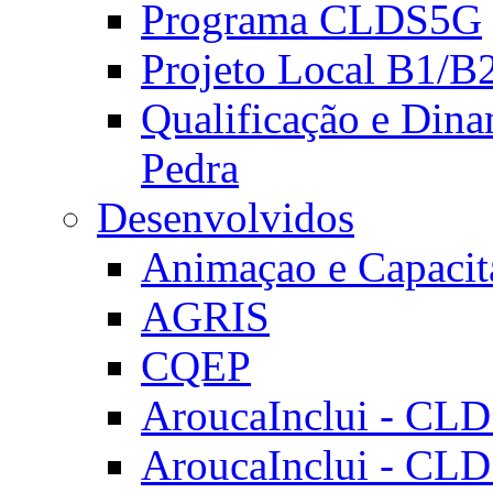
Programa CLDS5G
Projeto Local B1/B
Qualificação e Dina
Pedra
Desenvolvidos
Animaçao e Capacit
AGRIS
CQEP
AroucaInclui - CL
AroucaInclui - CL