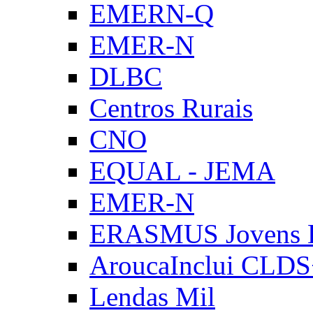
EMERN-Q
EMER-N
DLBC
Centros Rurais
CNO
EQUAL - JEMA
EMER-N
ERASMUS Jovens E
AroucaInclui CLD
Lendas Mil