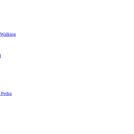
 Walking
l
 Pedra