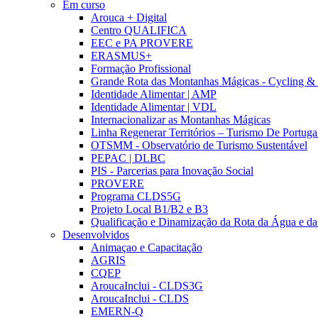
Em curso
Arouca + Digital
Centro QUALIFICA
EEC e PA PROVERE
ERASMUS+
Formação Profissional
Grande Rota das Montanhas Mágicas - Cycling &
Identidade Alimentar | AMP
Identidade Alimentar | VDL
Internacionalizar as Montanhas Mágicas
Linha Regenerar Territórios – Turismo De Portuga
OTSMM - Observatório de Turismo Sustentável
PEPAC | DLBC
PIS - Parcerias para Inovação Social
PROVERE
Programa CLDS5G
Projeto Local B1/B2 e B3
Qualificação e Dinamização da Rota da Água e da
Desenvolvidos
Animaçao e Capacitação
AGRIS
CQEP
AroucaInclui - CLDS3G
AroucaInclui - CLDS
EMERN-Q