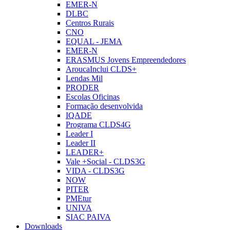
EMER-N
DLBC
Centros Rurais
CNO
EQUAL - JEMA
EMER-N
ERASMUS Jovens Empreendedores
AroucaInclui CLDS+
Lendas Mil
PRODER
Escolas Oficinas
Formação desenvolvida
IQADE
Programa CLDS4G
Leader I
Leader II
LEADER+
Vale +Social - CLDS3G
VIDA - CLDS3G
NOW
PITER
PMEtur
UNIVA
SIAC PAIVA
Downloads