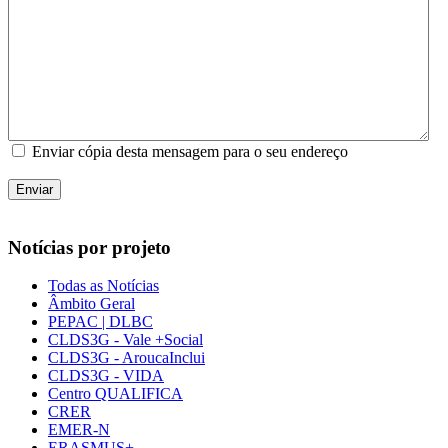
Enviar cópia desta mensagem para o seu endereço
Enviar
Notícias por projeto
Todas as Notícias
Âmbito Geral
PEPAC | DLBC
CLDS3G - Vale +Social
CLDS3G - AroucaInclui
CLDS3G - VIDA
Centro QUALIFICA
CRER
EMER-N
ERASMUS+